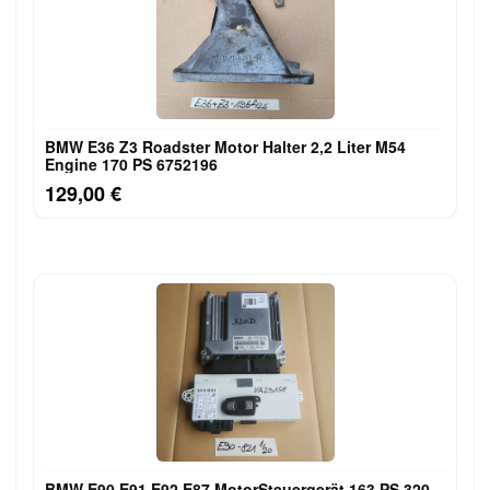
BMW E36 Z3 Roadster Motor Halter 2,2 Liter M54
Engine 170 PS 6752196
129,00 €
BMW E90 E91 E92 E87 MotorSteuergerät 163 PS 320